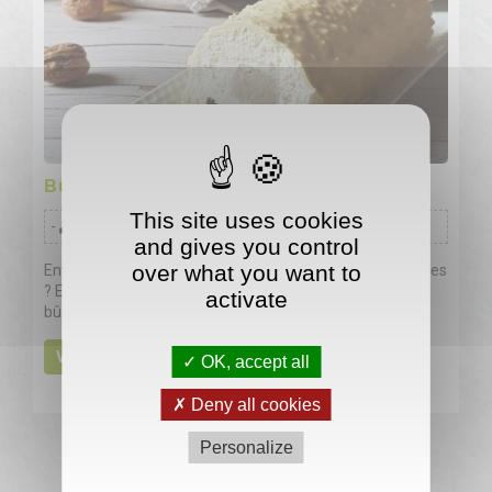
Bûche sans gluten noix et vanille
This site uses cookies
-
8 portions
and gives you control
over what you want to
Envie d'une bûche de Noël gourmande aux saveurs locales
? Enfilez votre tablier et testez sans plus attendre cette
activate
bûche de fêtes aux noix et sans gluten !
VOIR +
OK, accept all
Deny all cookies
Personalize