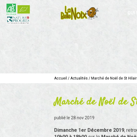
QUI
Accueil
/
Actualités
/
Marché de Noël de St Hilai
Marché de Noël de St
publié le
28 nov 2019
Dimanche 1er Décembre 2019
, ret
10h00 à 18h00
sur le
Marché de Noël 