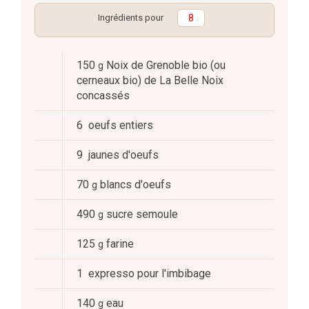
Ingrédients pour
150
Noix de Grenoble bio (ou
g
cerneaux bio) de La Belle Noix
concassés
6
oeufs entiers
9
jaunes d'oeufs
70
blancs d'oeufs
g
490
sucre semoule
g
125
farine
g
1
expresso pour l'imbibage
140
eau
g