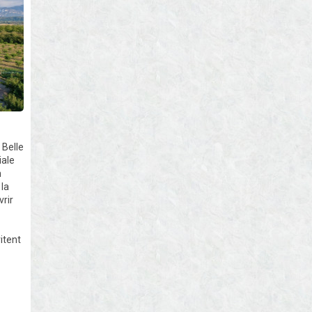
 Belle
iale
n
 la
vrir
itent