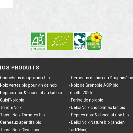
NOS PRODUITS
Chouchous dauphi’noix bio
Cerneaux de noix du Dauphiné bi
Noix vertes bio pour vin de noix
Noix de Grenoble AOP bio –
Pépites noix & chocolat au lait bio
récolte 2025
Cuisi’Noix bio
Farine de noix bio
Trinqui’Noix
Délici’Noix chocolat au lait bio
Toasti’Noix Tomates bio
Pépites noix & chocolat noir bio
Cerneaux apéritifs bio
Délici’Noix Nature bio (ancien
Toasti’Noix Olives bio
Tarti’Noix)