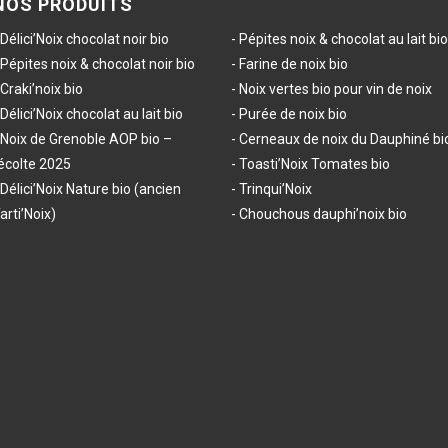
NOS PRODUITS
Délici’Noix chocolat noir bio
Pépites noix & chocolat au lait bio
Pépites noix & chocolat noir bio
Farine de noix bio
Craki’noix bio
Noix vertes bio pour vin de noix
Délici’Noix chocolat au lait bio
Purée de noix bio
Noix de Grenoble AOP bio –
Cerneaux de noix du Dauphiné bi
écolte 2025
Toasti’Noix Tomates bio
Délici’Noix Nature bio (ancien
Trinqui’Noix
arti’Noix)
Chouchous dauphi’noix bio